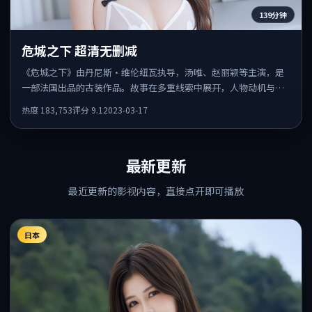
139分钟
危城之下 超清无删减
《危城之下》由丹尼斯·维伦纽瓦执导，汤唯、赵丽颖等主演，是
一部法国出品的古装作品。故事在多重线索中展开，人物动机与情
节反转相互咬合，整体节奏紧凑，适合喜欢强叙事的观众。
热度
183,753
评分
9.1
2023-03-17
最新更新
最近更新的影视内容，直接点开即可播放
日本