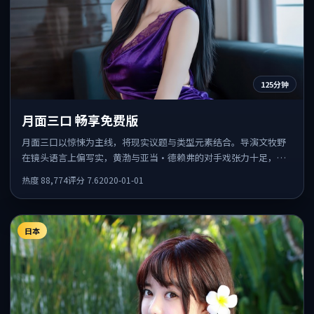
125分钟
月面三口 畅享免费版
月面三口以惊悚为主线，将现实议题与类型元素结合。导演文牧野
在镜头语言上偏写实，黄渤与亚当·德赖弗的对手戏张力十足，情
感层次丰富。
热度
88,774
评分
7.6
2020-01-01
日本