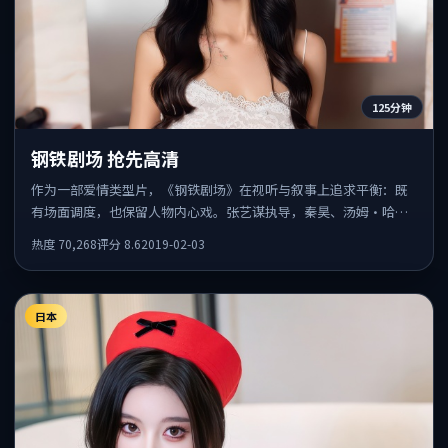
125分钟
钢铁剧场 抢先高清
作为一部爱情类型片，《钢铁剧场》在视听与叙事上追求平衡：既
有场面调度，也保留人物内心戏。张艺谋执导，秦昊、汤姆·哈
迪、陈坤共同出演，值得一看。
热度
70,268
评分
8.6
2019-02-03
日本