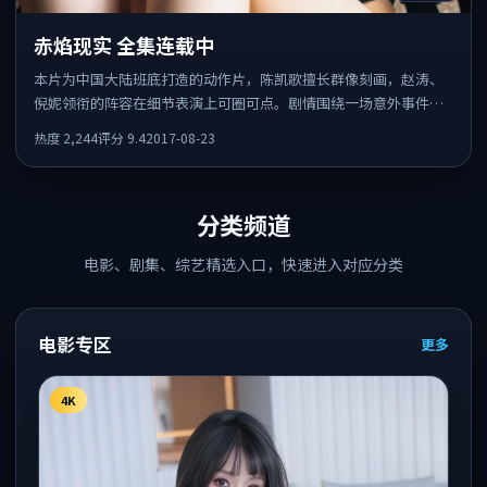
赤焰现实 全集连载中
本片为中国大陆班底打造的动作片，陈凯歌擅长群像刻画，赵涛、
倪妮领衔的阵容在细节表演上可圈可点。剧情围绕一场意外事件发
酵，悬念保留到后半段集中释放。
热度
2,244
评分
9.4
2017-08-23
分类频道
电影、剧集、综艺精选入口，快速进入对应分类
电影专区
更多
4K