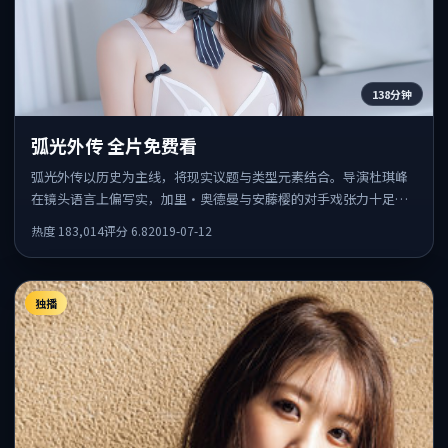
138分钟
弧光外传 全片免费看
弧光外传以历史为主线，将现实议题与类型元素结合。导演杜琪峰
在镜头语言上偏写实，加里·奥德曼与安藤樱的对手戏张力十足，
情感层次丰富。
热度
183,014
评分
6.8
2019-07-12
独播