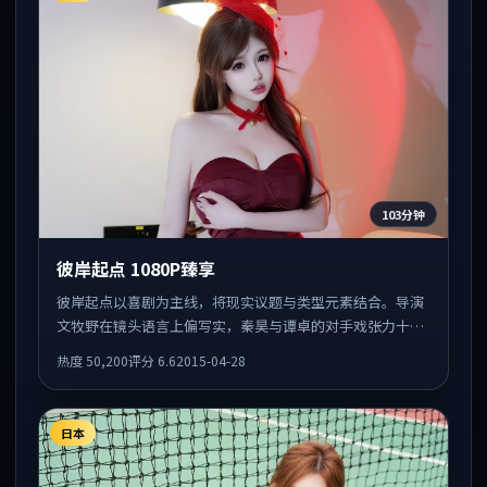
103分钟
彼岸起点 1080P臻享
彼岸起点以喜剧为主线，将现实议题与类型元素结合。导演
文牧野在镜头语言上偏写实，秦昊与谭卓的对手戏张力十
足，情感层次丰富。
热度
50,200
评分
6.6
2015-04-28
日本