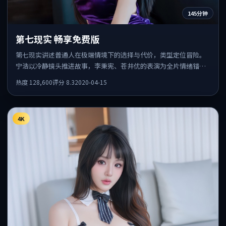
145分钟
第七现实 畅享免费版
第七现实讲述普通人在极端情境下的选择与代价，类型定位冒险。
宁浩以冷静镜头推进故事，李秉宪、苍井优的表演为全片情绪锚
点，结尾留白耐人寻味。
热度
128,600
评分
8.3
2020-04-15
4K