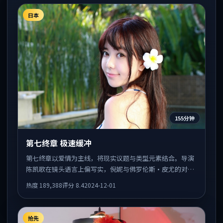
日本
155分钟
第七终章 极速缓冲
第七终章以爱情为主线，将现实议题与类型元素结合。导演
陈凯歌在镜头语言上偏写实，倪妮与佛罗伦斯·皮尤的对手
戏张力十足，情感层次丰富。
热度
189,388
评分
8.4
2024-12-01
抢先