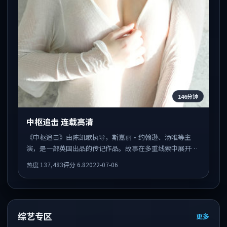
146分钟
中枢追击 连载高清
《中枢追击》由陈凯歌执导，斯嘉丽·约翰逊、汤唯等主
演，是一部英国出品的传记作品。故事在多重线索中展开，
人物动机与情节反转相互咬合，整体节奏紧凑，适合喜欢强
热度
137,483
评分
6.8
2022-07-06
叙事的观众。
综艺专区
更多