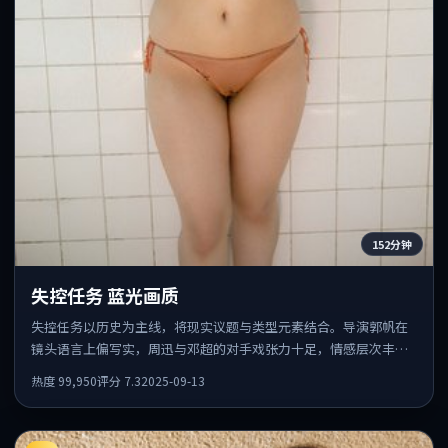
152分钟
失控任务 蓝光画质
失控任务以历史为主线，将现实议题与类型元素结合。导演郭帆在
镜头语言上偏写实，周迅与邓超的对手戏张力十足，情感层次丰
富。
热度
99,950
评分
7.3
2025-09-13