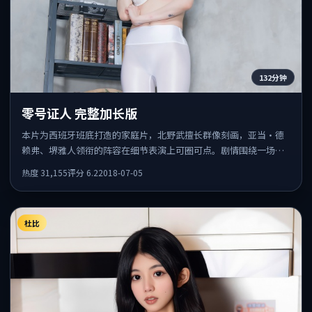
132分钟
零号证人 完整加长版
本片为西班牙班底打造的家庭片，北野武擅长群像刻画，亚当·德
赖弗、堺雅人领衔的阵容在细节表演上可圈可点。剧情围绕一场意
外事件发酵，悬念保留到后半段集中释放。
热度
31,155
评分
6.2
2018-07-05
杜比