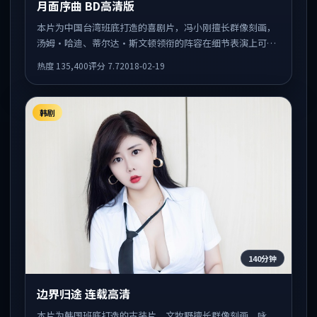
月面序曲 BD高清版
本片为中国台湾班底打造的喜剧片，冯小刚擅长群像刻画，
汤姆·哈迪、蒂尔达·斯文顿领衔的阵容在细节表演上可圈
可点。剧情围绕一场意外事件发酵，悬念保留到后半段集中
热度
135,400
评分
7.7
2018-02-19
释放。
韩剧
140分钟
边界归途 连载高清
本片为韩国班底打造的古装片，文牧野擅长群像刻画，咏