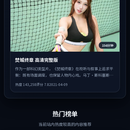
156分钟
焚城终章 高清完整版
作为一部科幻类型片，《焚城终章》在视听与叙事上追求平
衡：既有场面调度，也保留人物内心戏。马丁·斯科塞斯执
导，廖凡、任素汐、梁朝伟共同出演，值得一看。
热度
143,258
评分
7.8
2021-04-09
热门榜单
当前站内热度较高的内容推荐