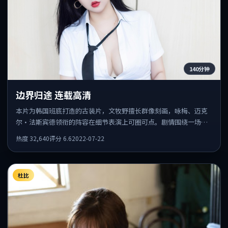
140分钟
边界归途 连载高清
本片为韩国班底打造的古装片，文牧野擅长群像刻画，咏梅、迈克
尔·法斯宾德领衔的阵容在细节表演上可圈可点。剧情围绕一场意
外事件发酵，悬念保留到后半段集中释放。
热度
32,640
评分
6.6
2022-07-22
杜比