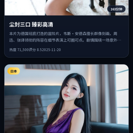
163分钟
尘封三口 臻彩高清
本片为德国班底打造的冒险片，韦斯·安德森擅长群像刻画，周
迅、张译领衔的阵容在细节表演上可圈可点。剧情围绕一场意外事
件发酵，悬念保留到后半段集中释放。
热度
71,500
评分
8.5
2025-11-20
日本