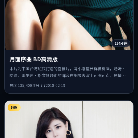
134分钟
月面序曲 BD高清版
本片为中国台湾班底打造的喜剧片，冯小刚擅长群像刻画，汤姆·
哈迪、蒂尔达·斯文顿领衔的阵容在细节表演上可圈可点。剧情围
绕一场意外事件发酵，悬念保留到后半段集中释放。
热度
135,400
评分
7.7
2018-02-19
韩剧