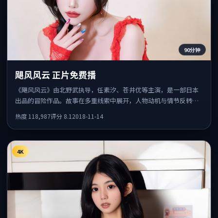
90分钟
飓风风云 正片免费播
《飓风风云》由北野武执导，任素汐、苍井优等主演，是一部日本
出品的冒险作品。故事在多重线索中展开，人物动机与情节反转相
互咬合，整体节奏紧凑，适合喜欢强叙事的观众。
热度
118,987
评分
8.1
2018-11-14
4K