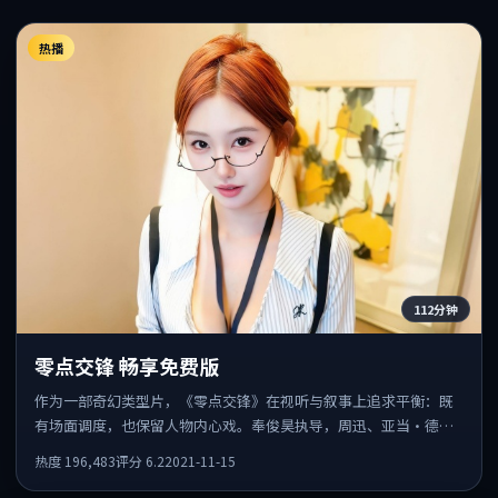
热播
112分钟
零点交锋 畅享免费版
作为一部奇幻类型片，《零点交锋》在视听与叙事上追求平衡：既
有场面调度，也保留人物内心戏。奉俊昊执导，周迅、亚当·德赖
弗、斯嘉丽·约翰逊共同出演，值得一看。
热度
196,483
评分
6.2
2021-11-15