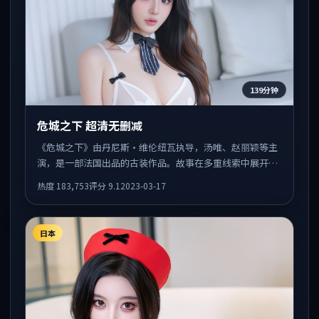
139分钟
危城之下 超清无删减
《危城之下》由丹尼斯·维伦纽瓦执导，汤唯、赵丽颖等主
演，是一部法国出品的古装作品。故事在多重线索中展开，
人物动机与情节反转相互咬合，整体节奏紧凑，适合喜欢强
热度
183,753
评分
9.1
2023-03-17
叙事的观众。
日本