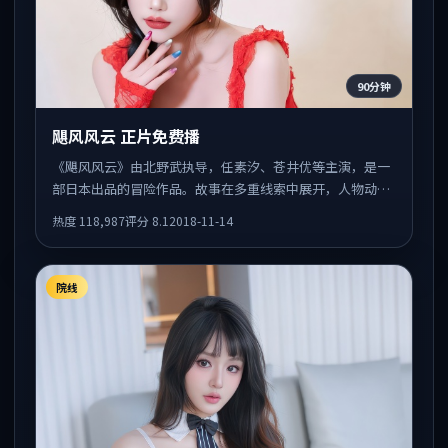
90分钟
飓风风云 正片免费播
《飓风风云》由北野武执导，任素汐、苍井优等主演，是一
部日本出品的冒险作品。故事在多重线索中展开，人物动机
与情节反转相互咬合，整体节奏紧凑，适合喜欢强叙事的观
热度
118,987
评分
8.1
2018-11-14
众。
院线