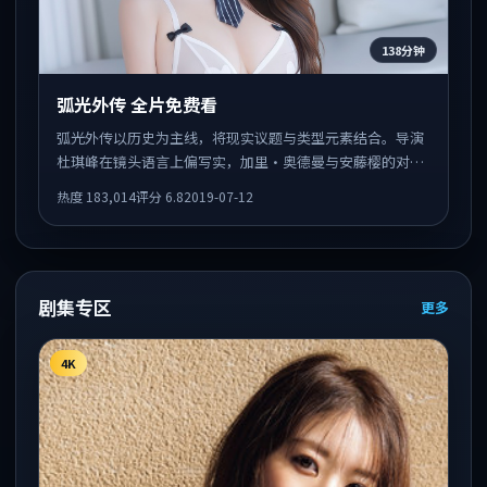
138分钟
弧光外传 全片免费看
弧光外传以历史为主线，将现实议题与类型元素结合。导演
杜琪峰在镜头语言上偏写实，加里·奥德曼与安藤樱的对手
戏张力十足，情感层次丰富。
热度
183,014
评分
6.8
2019-07-12
剧集专区
更多
4K