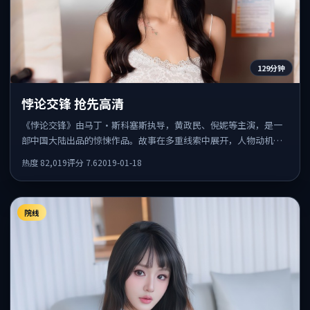
129分钟
悖论交锋 抢先高清
《悖论交锋》由马丁·斯科塞斯执导，黄政民、倪妮等主演，是一
部中国大陆出品的惊悚作品。故事在多重线索中展开，人物动机与
情节反转相互咬合，整体节奏紧凑，适合喜欢强叙事的观众。
热度
82,019
评分
7.6
2019-01-18
院线