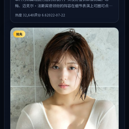
梅、迈克尔·法斯宾德领衔的阵容在细节表演上可圈可点。
剧情围绕一场意外事件发酵，悬念保留到后半段集中释放。
热度
32,640
评分
6.6
2022-07-22
抢先