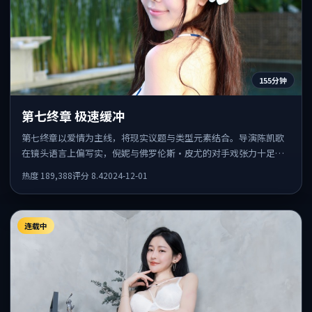
155分钟
第七终章 极速缓冲
第七终章以爱情为主线，将现实议题与类型元素结合。导演陈凯歌
在镜头语言上偏写实，倪妮与佛罗伦斯·皮尤的对手戏张力十足，
情感层次丰富。
热度
189,388
评分
8.4
2024-12-01
连载中