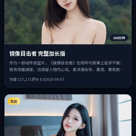
164分钟
镜像目击者 完整加长版
作为一部动作类型片，《镜像目击者》在视听与叙事上追求平衡：
既有场面调度，也保留人物内心戏。黑泽清执导，黄渤、黄政民、
任素汐共同出演，值得一看。
热度
157,171
评分
8.0
2025-09-07
杜比